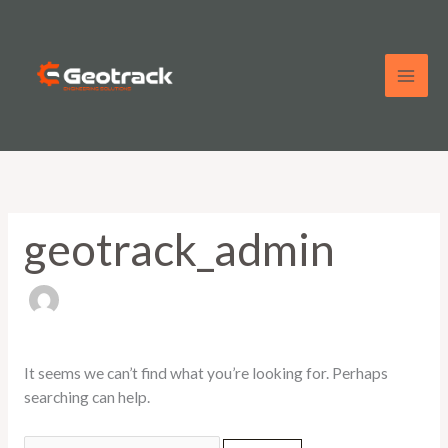
Skip
Search
to
for:
content
geotrack_admin
It seems we can’t find what you’re looking for. Perhaps
searching can help.